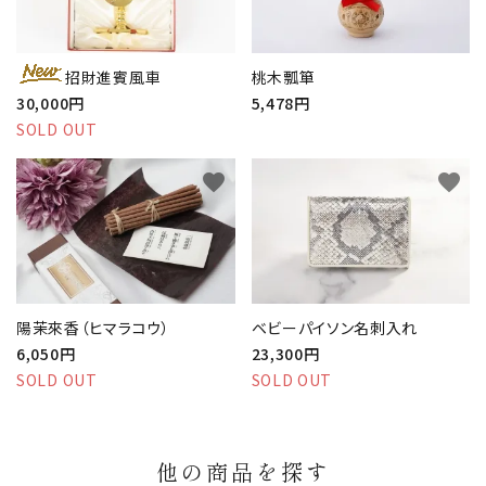
招財進賓風車
桃木瓢箪
30,000円
5,478円
SOLD OUT
favorite
favorite
陽茉來香（ヒマラコウ）
ベビーパイソン名刺入れ
6,050円
23,300円
SOLD OUT
SOLD OUT
他の商品を探す