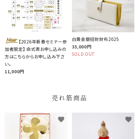
白黄金銀招財財布2025
【2026年新春セミナー参
33,000円
加者限定】 命式表お申し込みの
SOLD OUT
方はこちらからお申し込み下さ
い。
11,000円
売れ筋商品
favorite
favorite