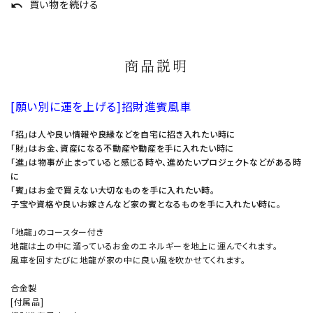
買い物を続ける
undo
商品説明
[願い別に運を上げる]招財進賓風車
「招」は人や良い情報や良縁などを自宅に招き入れたい時に
「財」はお金、資産になる不動産や動産を手に入れたい時に
「進」は物事が止まっていると感じる時や、進めたいプロジェクトなどがある時
に
「賓」はお金で買えない大切なものを手に入れたい時。
子宝や資格や良いお嫁さんなど家の賓となるものを手に入れたい時に。
「地龍」のコースター付き
地龍は土の中に溜っているお金のエネルギーを地上に運んでくれます。
風車を回すたびに地龍が家の中に良い風を吹かせてくれます。
合金製
[付属品]