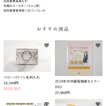
招財進賓風車入れ
地龍のコースター（えんじ色）
招財進賓風車使い方パンフレット
おすすめ商品
favorite
favorite
ベビーパイソン名刺入れ
2024年中井耀香開運セミナー
23,300円
DVD
SOLD OUT
27,000円
favorite
favorite