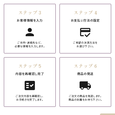
ステップ 3
ステップ 4
お客様情報を入力
お支払い方法の設定
person
credit_score
ご住所・連絡先など、
ご希望の決済方法を
必要な情報を入力します。
お選び下さい。
ステップ 5
ステップ 6
内容を再確認し完了
商品の発送
fact_check
local_shipping
ご注文内容を再確認し、
ご注文の商品を発送します。
お手続きを完了します。
商品の到着をお待ち下さい。