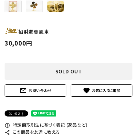
招財進賓風車
30,000円
SOLD OUT
mail_outline
favorite
お問い合わせ
特定商取引法に基づく表記 (返品など)
error_outline
この商品を友達に教える
share