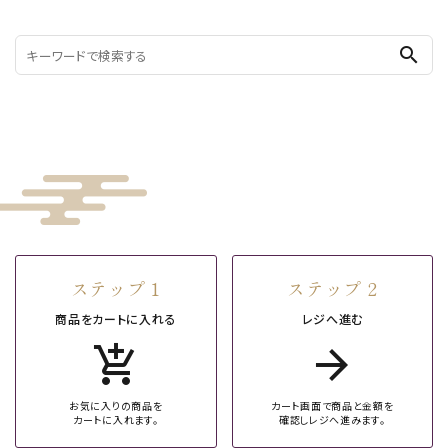
search
ステップ 1
ステップ 2
商品をカートに入れる
レジへ進む
add_shopping_cart
arrow_forward
お気に入りの商品を
カート画面で商品と金額を
カートに入れます。
確認しレジへ進みます。