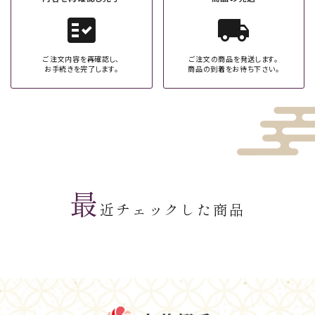
fact_check
local_shipping
ご注文内容を再確認し、
ご注文の商品を発送します。
お手続きを完了します。
商品の到着をお待ち下さい。
最
近チェックした商品