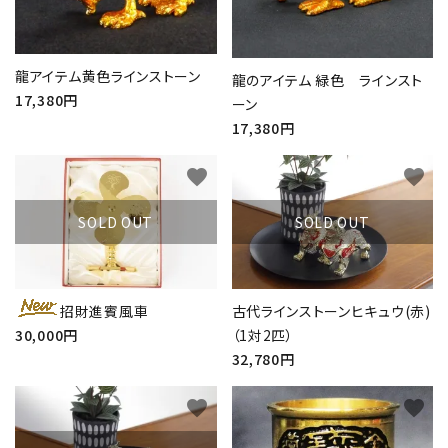
龍アイテム黄色ラインストーン
龍のアイテム 緑色 ラインスト
17,380円
ーン
17,380円
favorite
favorite
SOLD OUT
SOLD OUT
招財進賓風車
古代ラインストーンヒキュウ(赤)
30,000円
（1対2匹）
32,780円
favorite
favorite