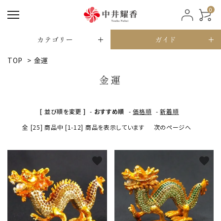
0
カテゴリー
ガイド
TOP
>
金運
金運
[ 並び順を変更 ]
-
おすすめ順
-
価格順
-
新着順
全 [25] 商品中 [1-12] 商品を表示しています
次のページへ
favorite
favorite