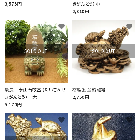
3,575円
きがんとう）小
2,310円
favorite
favorite
SOLD OUT
SOLD OUT
close
贔屓 泰山石敢當 (たいざんせ
樹脂製 金銭龍亀
きがんとう） 大
2,750円
キーワード
5,170円
favorite
favorite
カテゴリー