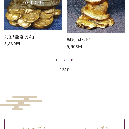
SOLD OUT
検索する
銅製「龍亀（小）」
銅製「財ヘビ」
5,830円
5,908円
1
2
>
全25件
ステップ 1
ステップ 2