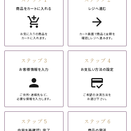
商品をカートに入れる
レジへ進む
add_shopping_cart
arrow_forward
お気に入りの商品を
カート画面で商品と金額を
カートに入れます。
確認しレジへ進みます。
ステップ 3
ステップ 4
お客様情報を入力
お支払い方法の設定
person
credit_score
ご住所・連絡先など、
ご希望の決済方法を
必要な情報を入力します。
お選び下さい。
ステップ 5
ステップ 6
内容を再確認し完了
商品の発送