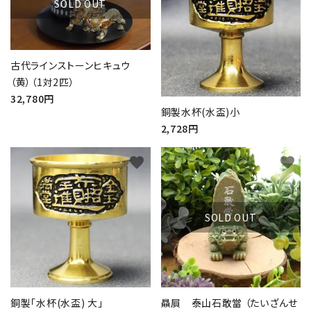
SOLD OUT
古代ラインストーンヒキュウ
（黄）（1対2匹）
32,780円
銅製水杯(水盃)小
2,728円
favorite
favorite
SOLD OUT
銅製｢水杯(水盃) 大｣
贔屓 泰山石敢當 （たいざんせ