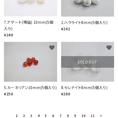
7.アゲート(瑪瑙) 10mm(5個
2.ハウライト8mm(5個入り)
入り)
¥242
¥240
close
favorite
favorite
キーワード
SOLD OUT
カテゴリー
5.カーネリアン10mm(5個入り)
8.セレナイト8mm(5個入り)
¥250
¥280
検索する
1
2
3
4
5
6
7
8
9
10
11
>