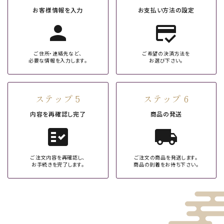
お客様情報を入力
お支払い方法の設定
person
credit_score
ご住所・連絡先など、
ご希望の決済方法を
必要な情報を入力します。
お選び下さい。
ステップ 5
ステップ 6
内容を再確認し完了
商品の発送
fact_check
local_shipping
ご注文内容を再確認し、
ご注文の商品を発送します。
お手続きを完了します。
商品の到着をお待ち下さい。