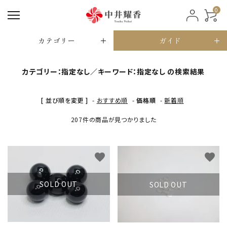
0
カテゴリー
ガイド
カテゴリー：指定なし／キーワード：指定なし の検索結果
[ 並び順を変更 ]
-
おすすめ順
-
価格順
-
新着順
207件の商品が見つかりました
favorite
favorite
SOLD OUT
SOLD OUT