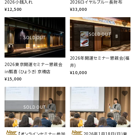
2026小銭入れ
2026ロイヤルブルー長財布
¥12,500
¥33,000
favorite
favorite
SOLD OUT
SOLD OUT
2026年開運セミナー懇親会(福
2026東京開運セミナー懇親会
井)
in瓢喜（ひょうき）京橋店
¥10,000
¥15,000
favorite
favorite
SOLD OUT
【オンラインセミナー参加
2026年1月18日(日)東