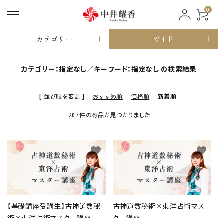
0
カテゴリー
ガイド
カテゴリー：指定なし／キーワード：指定なし の検索結果
[ 並び順を変更 ]
-
おすすめ順
-
価格順
-
新着順
207件の商品が見つかりました
favorite
favorite
【基礎講座受講生】古神道数秘
古神道数秘術×東洋占術マス
術×東洋占術マスター講座
ター講座