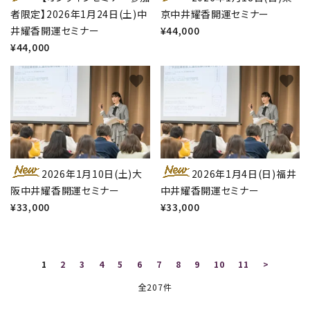
者限定】2026年1月24日(土)中
京中井耀香開運セミナー
井耀香開運セミナー
¥44,000
¥44,000
favorite
favorite
close
キーワード
2026年1月10日(土)大
2026年1月4日(日)福井
カテゴリー
阪中井耀香開運セミナー
中井耀香開運セミナー
¥33,000
¥33,000
検索する
1
2
3
4
5
6
7
8
9
10
11
>
全207件