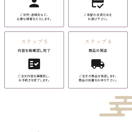
person
credit_score
ご住所・連絡先など、
ご希望の決済方法を
必要な情報を入力します。
お選び下さい。
ステップ 5
ステップ 6
内容を再確認し完了
商品の発送
fact_check
local_shipping
ご注文内容を再確認し、
ご注文の商品を発送します。
お手続きを完了します。
商品の到着をお待ち下さい。